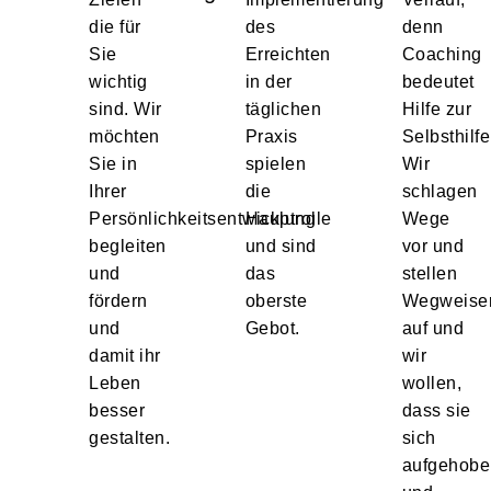
die für
des
denn
Sie
Erreichten
Coaching
wichtig
in der
bedeutet
sind. Wir
täglichen
Hilfe zur
möchten
Praxis
Selbsthilfe
Sie in
spielen
Wir
Ihrer
die
schlagen
Persönlichkeitsentwicklung
Hauptrolle
Wege
begleiten
und sind
vor und
und
das
stellen
fördern
oberste
Wegweise
und
Gebot.
auf und
damit ihr
wir
Leben
wollen,
besser
dass sie
gestalten.
sich
aufgehobe