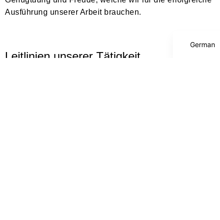
Ausführung unserer Arbeit brauchen.
Russian
German
Leitlinien unserer Tätigkeit
Wenn es um die Weiterentwicklung von Menschen in
den unterschiedlichsten Lebenssituationen geht, ist die
Ancora GmbH ein verlässlicher Ansprechpartner. Die
individuellen Coachings und Bildungsangebote sind
zielorientiert und modern und durch verschiedene
Kostenträger förder- bzw. finanzierbar.
Die Ancora GmbH ist ein freier Bildungsträger mit
Hauptsitz in Leipzig. Wir bieten individuelles
Einzelcoaching zur erfolgreichen Orientierung am
Arbeitsmarkt an. Zusätzlich koordiniert die Ancora
GmbH eine gut organisierten Pool aus erfahrenen
Trainern und Coaches in diesem Bereich.