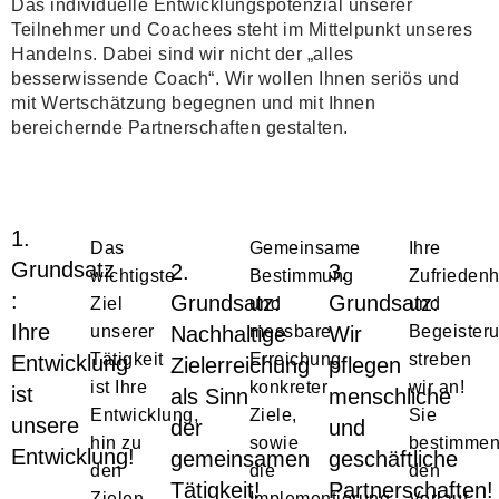
Das individuelle Entwicklungspotenzial unserer
Teilnehmer und Coachees steht im Mittelpunkt unseres
Handelns. Dabei sind wir nicht der „alles
besserwissende Coach“. Wir wollen Ihnen seriös und
mit Wertschätzung begegnen und mit Ihnen
bereichernde Partnerschaften gestalten.
1.
Das
Gemeinsame
Ihre
Grundsatz
2.
3.
wichtigste
Bestimmung
Zufriedenh
:
Grundsatz:
Grundsatz:
Ziel
und
und
Ihre
unserer
Nachhaltige
messbare
Wir
Begeister
Tätigkeit
Erreichung
streben
Entwicklung
Zielerreichung
pflegen
ist Ihre
konkreter
wir an!
ist
als Sinn
menschliche
Entwicklung,
Ziele,
Sie
unsere
der
und
hin zu
sowie
bestimme
Entwicklung!
gemeinsamen
geschäftliche
den
die
den
Tätigkeit!
Partnerschaften!
Zielen
Implementierung
Verlauf,